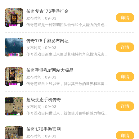
传奇复古176手游打金
详情
发布时间：09-03
传奇游戏是一种强调团队合作和个人能力的角色扮演类游戏。玩家可以选择不同的职业，如战士、法师和道士，每个职业都有其独特的技能和特点。在传奇复古176手游中，玩家可以通过击杀怪物、完成任务和参与活动来获得经验和装备。游戏中的画面、音效以及战斗体
传奇176手游发布网址
详情
发布时间：09-03
传奇游戏自诞生以来便以其独特的角色扮演元素吸引了大量玩家。在这个虚拟世界中，玩家不仅可以选择不同的角色，还可以通过不断的探索与战斗来提升自己的技能和装备。在传奇176手游中，玩家将再次体验到那种热血沸腾的战斗快感，以及与其他玩家互动的乐趣。
传奇手游私sf网站大极品
详情
发布时间：09-03
传奇游戏自上线以来，就以其开放的世界和丰富的角色扮演元素吸引了大量玩家。游戏中，玩家可以选择不同的职业，如战士、法师和道士，每个职业都有其独特的技能和玩法。战士以近战攻击为主，拥有高额的物理伤害；法师则擅长远程攻击，能够释放强大的法术；道士
超级变态手机传奇
详情
发布时间：09-03
传奇游戏自问世以来，就凭借其独特的魅力和玩法吸引了大量玩家。游戏中的角色扮演元素，使得每位玩家都能找到属于自己的角色，体验不同的职业和技能带来的乐趣。超级变态手机传奇在这一基础上进行了进一步的创新，不仅保留了经典的打怪升级元素，更是加入了散
传奇1.76手游官网
详情
发布时间：09-03