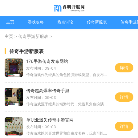
主页
游戏攻略
热点讨论
传奇新服表
传奇手游
主页
>
传奇手游新服表
>
传奇手游新服表
176手游传奇发布网站
详情
发布时间：09-04
传奇游戏作为经典的角色扮演游戏类型，自发布以来便吸引了无数玩家。其独特的玩法和丰富的社交系统，使得玩家能够在虚拟世界中体验到战斗的快感和策略的乐趣。在这个游戏中，玩家可以选择不同的职业，如战士、法师和道士，每个职业都有其独特的技能和特点。通
传奇超高爆率传奇手游
详情
发布时间：09-03
传奇游戏源于经典的端游时代，凭借其角色扮演的玩法和丰富的社交系统，一直以来都深受玩家喜爱。作为一种多人在线角色扮演游戏，传奇游戏通常结合了战斗、探险和任务等多种元素。玩家在游戏中扮演不同的角色，通过不断的打怪升级、装备强化、技能学习，逐步提
单职业迷失传奇手游官网
详情
发布时间：09-03
传奇游戏以其开放世界和自由度著称，玩家可以选择不同的职业进行冒险。在单职业迷失传奇中，所有玩家都将扮演相同的职业，这种设置让游戏的平衡性得到了极大的提升。在这个版本中，玩家可以选择战士、法师或道士，每个职业都有独特的技能和玩法。角色扮演的乐