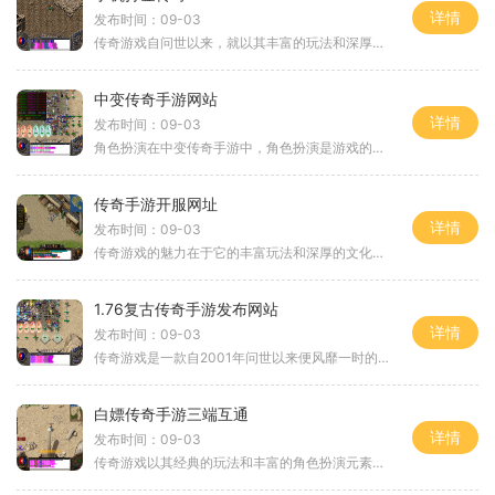
详情
发布时间：09-03
传奇游戏自问世以来，就以其丰富的玩法和深厚的背景故事吸引了大量玩家。游戏中的角色扮演元素让玩家能够化身为不同的职业，每个职业都有其独特的技能和发展路线。在手机打金传奇中，玩家可以选择战士、法师和道士等经典职业，体验各自的成长和冒险。战士以其
中变传奇手游网站
详情
发布时间：09-03
角色扮演在中变传奇手游中，角色扮演是游戏的核心玩法之一。玩家可以选择不同的职业，如战士、法师和道士，每个职业都有独特的技能和特点。战士以高防御和近战攻击见长，适合喜欢近身作战的玩家；法师则以强大的魔法攻击和范围伤害为优势，适合喜欢远程打击的
传奇手游开服网址
详情
发布时间：09-03
传奇游戏的魅力在于它的丰富玩法和深厚的文化底蕴。游戏设定在一个虚拟的大陆上，玩家可以选择不同的职业，如战士、法师、道士等。每个职业都有其独特的技能和特点，玩家需要根据自己的喜好和团队的需求进行选择。角色的成长和装备的获取是玩家最为关注的两个
1.76复古传奇手游发布网站
详情
发布时间：09-03
传奇游戏是一款自2001年问世以来便风靡一时的角色扮演游戏。游戏设定在一个名为玛法的魔幻世界，玩家可以选择战士、法师和道士三大职业，进行探险与战斗。随着时间的推移，虽然市面上出现了许多新游戏，但传奇游戏依然以其简单易懂的玩法和丰富的社交体验
白嫖传奇手游三端互通
详情
发布时间：09-03
传奇游戏以其经典的玩法和丰富的角色扮演元素而著称。玩家可以选择不同的职业，如战士、法师和道士，每个职业都有其独特的技能和特点。玩家通过不断打怪、完成任务和参与活动来升级，提升自己的战斗力。游戏中的装备和武器也是提升战斗力的关键，合理的装备搭