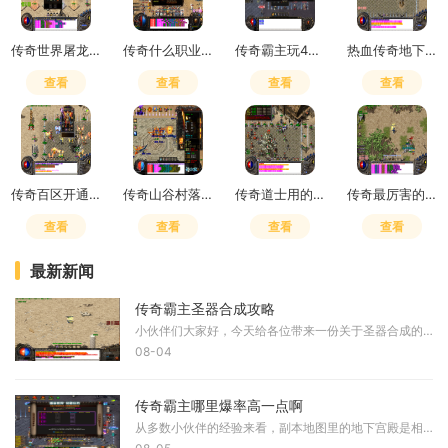
传奇世界屠龙刀隐藏属性加点图
传奇什么职业强势
传奇霸主玩400天心得
热血传奇地下夺宝技巧
查看
查看
查看
查看
传奇百区开通直飞暗殿怎么开
传奇山谷村落在哪里
传奇道士用的符在哪买
传奇最厉害的技能有哪些
查看
查看
查看
查看
最新新闻
传奇霸主圣器合成攻略
小伙伴们大家好，今天给各位带来一份关于圣器合成的详细攻略，希望能帮助大家更快打造出心仪的顶级装备。在传奇霸主这款游戏中，圣器作为神器的进阶版本，不仅拥有远超普通神
08-04
传奇霸主哪里爆率高一点啊
从多数小伙伴的经验来看，副本地图里的地下宫殿是相当受欢迎的，爆率也很可观，适合组队去挑战里面的强大BOSS，收获珍稀装备和材料。还有冰火沼泽和神秘领域，爆率也不错，但神