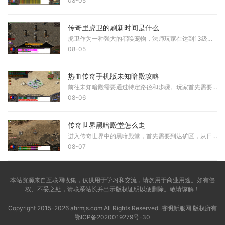
08-05
传奇里虎卫的刷新时间是什么
虎卫作为一种强大的召唤宠物，法师玩家在达到13级后便可通过诱惑之光技能进行招募，虎卫通常每4小时刷新一次，这个时间从服务器重启后开始计算，如果当前虎卫未被招募走则会一
08-05
热血传奇手机版未知暗殿攻略
前往未知暗殿需要通过特定路径和步骤。玩家首先需要到达盟重省土城，这是整个旅程的起点。通过传送或跑图抵达土城后，需前往盟重坐标141:88附近的死亡山谷入口，这个入口通常位
08-06
传奇世界黑暗殿堂怎么走
进入传奇世界中的黑暗殿堂，首先需要到达矿区，从日常活动的菜单中可以直接选择进入矿区。进入矿区后，玩家需要穿过A一层到C一层，这一过程相对简单，只需按照既定路线行走即可
08-07
本站资源来自互联网收集，仅供用于学习和交流，请勿用于商业用途。如有侵
权、不妥之处，请联系站长并出示版权证明以便删除。敬请谅解！
Copyright 2015-2026 ahrmjs.com All Rights Reserved. 睿明新服网 版权所有
鄂ICP备2020019279号-30