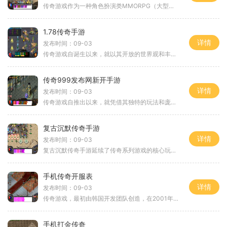
传奇游戏作为一种角色扮演类MMORPG（大型多人在线角色扮演游戏），其核心玩法围绕着角色的成长、装备的获取和团队的合作展开。玩家可以选择不同的职业，如战士、法师和道士，分别代表着不同的战斗风格和技能特点。战士以其强大的近战能力而著称，法师则
1.78传奇手游
详情
发布时间：09-03
传奇游戏自诞生以来，就以其开放的世界观和丰富的角色扮演元素而受到玩家的青睐。在1.78传奇手游中，玩家将再次体验到那个充满传奇色彩的世界。游戏中，玩家可以选择不同的职业，每个职业都有独特的技能和属性，使得每一次的战斗都充满了策略性和趣味性。
传奇999发布网新开手游
详情
发布时间：09-03
传奇游戏自推出以来，就凭借其独特的玩法和庞大的玩家基础，成为了角色扮演类游戏的代表。在传奇999发布网新开手游中，玩家可以选择不同的职业，如战士、法师和道士，每个职业都有其独特的技能和发展方向。游戏的核心是通过打怪升级、完成任务和参与副本挑
复古沉默传奇手游
详情
发布时间：09-03
复古沉默传奇手游延续了传奇系列游戏的核心玩法，带领玩家重温那段辉煌的岁月。作为一款纯正的角色扮演游戏，它融合了传统MMORPG（大型多人在线角色扮演游戏）的元素，让玩家在广袤的神器大陆上自由探索，体验战斗与成长的快感。角色选择与职业系统在复
手机传奇开服表
详情
发布时间：09-03
传奇游戏，最初由韩国开发团队创造，在2001年进入中国市场，迅速风靡。游戏以其丰富的世界观、刺激的战斗以及多样化的角色养成系统而著称。玩家可以选择不同的职业，如战士、法师、道士等，每个职业都有独特的技能和玩法，使得游戏的策略性和趣味性大大增
手机打金传奇