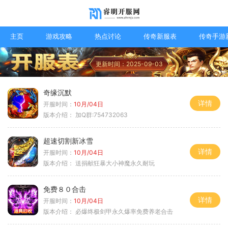
主页
游戏攻略
热点讨论
传奇新服表
传奇手游
更新时间：2025-09-03
奇缘沉默
详情
开服时间：
10月/04日
版本介绍：
加Q群:754732063
超速切割新冰雪
详情
开服时间：
10月/04日
版本介绍：
送捐献狂暴大小神魔永久耐玩
免费８０合击
详情
开服时间：
10月/04日
版本介绍：
必爆终极剑甲永久爆率免费养老合击