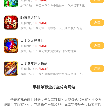
开服时间：
10月/04日
版本介绍：
暴击＋５０％小极品＋１０武器带毒素
独家复古迷失
详情
开服时间：
10月/04日
版本介绍：
纯元宝一切靠爆０充玩通关散人首选
１８０龙腾盛世
详情
开服时间：
10月/04日
版本介绍：
１０元通关免费送首冲火龙乱爆
１７６攻速大极品
详情
开服时间：
10月/04日
版本介绍：
上线１０倍爆率零冲全满玩全服一夜终极
手机单职业打金传奇网站
传奇游戏自问世以来，便以其独特的游戏模式和丰富的社交系
统赢得了玩家的心。它将角色扮演和战斗元素完美结合，玩家可以