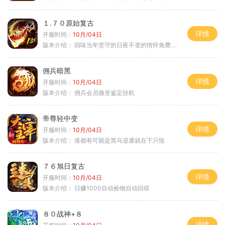
１.７０原始复古
详情
开服时间：
10月/04日
版本介绍：
回味当年坚守的日夜不变的情怀免费绿色
佣兵暗黑
详情
开服时间：
10月/04日
版本介绍：
佣兵会员微变鉴定挂机
帝尊轻中变
详情
开服时间：
10月/04日
版本介绍：
谁都有可能是黑马逆袭就在下只怪
７６旭日复古
详情
开服时间：
10月/04日
版本介绍：
日赚1000自动捡物自动回収
８０战神+８
详情