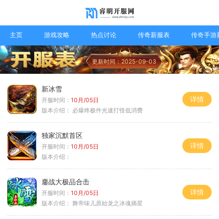
主页
游戏攻略
热点讨论
传奇新服表
传奇手游
更新时间：2025-09-03
新冰雪
详情
开服时间：
10月/05日
版本介绍：
必爆终极件光速打怪低消费
独家沉默首区
详情
开服时间：
10月/05日
版本介绍：
鏖战大极品合击
详情
开服时间：
10月/05日
版本介绍：
舞帝味儿原始龙之冰魂摘星