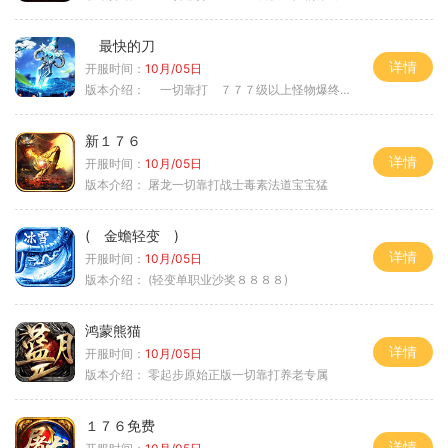
最快的刀
详情
开服时间：
10月/05日
版本介绍：
一切靠打 ７７７级以上怪物爆终极
新１７６
详情
开服时间：
10月/05日
版本介绍：
屠龙一切靠打战士毒素法道宝宝猛
( 金蟾轻变 )
详情
开服时间：
10月/05日
版本介绍：
(轻变单职业沙奖８８８８)
鸿蒙熊猫
详情
开服时间：
10月/05日
版本介绍：
零起步原始正版一切靠打养老专属
１７６免费
详情