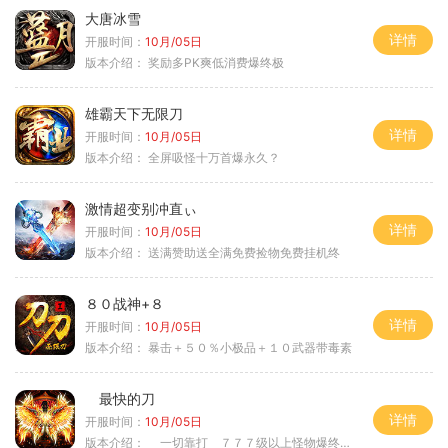
大唐冰雪
详情
开服时间：
10月/05日
版本介绍：
奖励多PK爽低消费爆终极
雄霸天下无限刀
详情
开服时间：
10月/05日
版本介绍：
全屏吸怪十万首爆永久？
激情超变别冲直ぃ
详情
开服时间：
10月/05日
版本介绍：
送满赞助送全满免费捡物免费挂机终
８０战神+８
详情
开服时间：
10月/05日
版本介绍：
暴击＋５０％小极品＋１０武器带毒素
最快的刀
详情
开服时间：
10月/05日
版本介绍：
一切靠打 ７７７级以上怪物爆终极