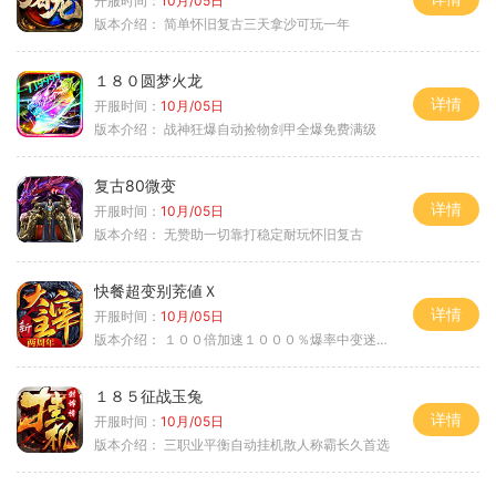
开服时间：
10月/05日
版本介绍：
简单怀旧复古三天拿沙可玩一年
１８０圆梦火龙
详情
开服时间：
10月/05日
版本介绍：
战神狂爆自动捡物剑甲全爆免费满级
复古80微变
详情
开服时间：
10月/05日
版本介绍：
无赞助一切靠打稳定耐玩怀旧复古
快餐超变别茺値Ｘ
详情
开服时间：
10月/05日
版本介绍：
１００倍加速１０００％爆率中变迷失单职
１８５征战玉兔
详情
开服时间：
10月/05日
版本介绍：
三职业平衡自动挂机散人称霸长久首选