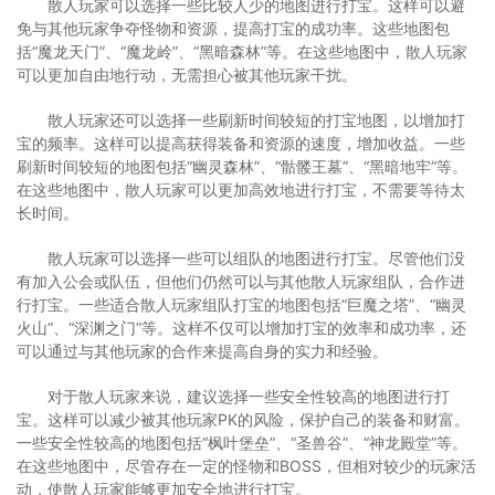
散人玩家可以选择一些比较人少的地图进行打宝。这样可以避
免与其他玩家争夺怪物和资源，提高打宝的成功率。这些地图包
括“魔龙天门”、“魔龙岭”、“黑暗森林”等。在这些地图中，散人玩家
可以更加自由地行动，无需担心被其他玩家干扰。
散人玩家还可以选择一些刷新时间较短的打宝地图，以增加打
宝的频率。这样可以提高获得装备和资源的速度，增加收益。一些
刷新时间较短的地图包括“幽灵森林”、“骷髅王墓”、“黑暗地牢”等。
在这些地图中，散人玩家可以更加高效地进行打宝，不需要等待太
长时间。
散人玩家可以选择一些可以组队的地图进行打宝。尽管他们没
有加入公会或队伍，但他们仍然可以与其他散人玩家组队，合作进
行打宝。一些适合散人玩家组队打宝的地图包括“巨魔之塔”、“幽灵
火山”、“深渊之门”等。这样不仅可以增加打宝的效率和成功率，还
可以通过与其他玩家的合作来提高自身的实力和经验。
对于散人玩家来说，建议选择一些安全性较高的地图进行打
宝。这样可以减少被其他玩家PK的风险，保护自己的装备和财富。
一些安全性较高的地图包括“枫叶堡垒”、“圣兽谷”、“神龙殿堂”等。
在这些地图中，尽管存在一定的怪物和BOSS，但相对较少的玩家活
动，使散人玩家能够更加安全地进行打宝。