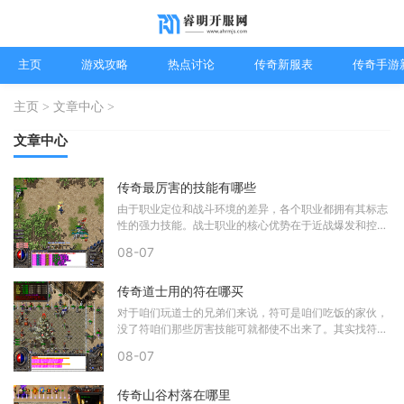
主页
游戏攻略
热点讨论
传奇新服表
传奇手游
主页
>
文章中心
>
文章中心
传奇最厉害的技能有哪些
由于职业定位和战斗环境的差异，各个职业都拥有其标志
性的强力技能。战士职业的核心优势在于近战爆发和控
制，其代表性技能如破盾斩能够有效破坏敌
08-07
传奇道士用的符在哪买
对于咱们玩道士的兄弟们来说，符可是咱们吃饭的家伙，
没了符咱们那些厉害技能可就都使不出来了。其实找符这
事儿还真不难，只要知道几个固定的地方
08-07
传奇山谷村落在哪里