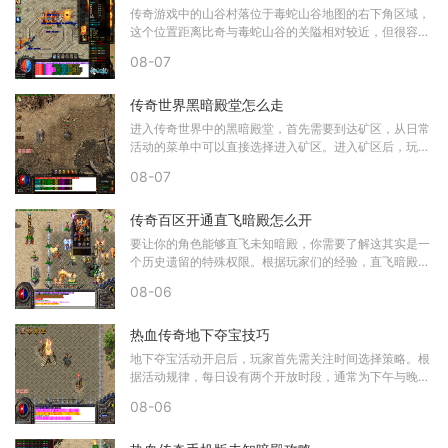
传奇游戏中的山谷村落位于毒蛇山谷地图的右下角区域，
这个位置距离比奇与毒蛇山谷的关隘相对较近，但很容易
被匆匆路过的玩家所忽略。由于毒蛇山谷
08-07
传奇世界黑暗殿堂怎么走
进入传奇世界中的黑暗殿堂，首先需要到达矿区，从日常
活动的菜单中可以直接选择进入矿区。进入矿区后，玩家
需要穿过A一层到C一层，这一过程相对简
08-07
传奇百区开通直飞暗殿怎么开
要让你的角色能够直飞未知暗殿，你需要了解这其实是一
个历史遗留的特殊权限。根据玩家们的经验，直飞暗殿的
功能并非通过当前游戏内的常规任务获得
08-06
热血传奇地下夺宝技巧
地下夺宝活动开启后，玩家首先需关注时间选择策略。根
据活动规律，每日设有两个开放时段，通常为下午与晚上
各一次。在人数分布上，下午时段在线玩
08-06