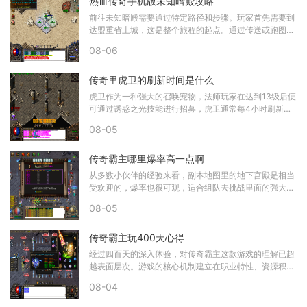
热血传奇手机版未知暗殿攻略
前往未知暗殿需要通过特定路径和步骤。玩家首先需要到
达盟重省土城，这是整个旅程的起点。通过传送或跑图抵
达土城后，需前往盟重坐标141:88附近的死
08-06
传奇里虎卫的刷新时间是什么
虎卫作为一种强大的召唤宠物，法师玩家在达到13级后便
可通过诱惑之光技能进行招募，虎卫通常每4小时刷新一
次，这个时间从服务器重启后开始计算，如
08-05
传奇霸主哪里爆率高一点啊
从多数小伙伴的经验来看，副本地图里的地下宫殿是相当
受欢迎的，爆率也很可观，适合组队去挑战里面的强大
BOSS，收获珍稀装备和材料。还有冰火沼泽和
08-05
传奇霸主玩400天心得
经过四百天的深入体验，对传奇霸主这款游戏的理解已超
越表面层次。游戏的核心机制建立在职业特性、资源积累
与长期规划的基础上。职业选择直接影响
08-04