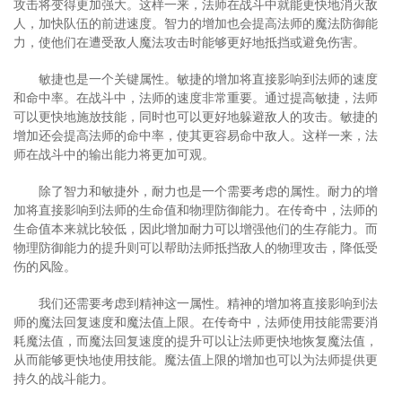
攻击将变得更加强大。这样一来，法师在战斗中就能更快地消灭敌
人，加快队伍的前进速度。智力的增加也会提高法师的魔法防御能
力，使他们在遭受敌人魔法攻击时能够更好地抵挡或避免伤害。
敏捷也是一个关键属性。敏捷的增加将直接影响到法师的速度
和命中率。在战斗中，法师的速度非常重要。通过提高敏捷，法师
可以更快地施放技能，同时也可以更好地躲避敌人的攻击。敏捷的
增加还会提高法师的命中率，使其更容易命中敌人。这样一来，法
师在战斗中的输出能力将更加可观。
除了智力和敏捷外，耐力也是一个需要考虑的属性。耐力的增
加将直接影响到法师的生命值和物理防御能力。在传奇中，法师的
生命值本来就比较低，因此增加耐力可以增强他们的生存能力。而
物理防御能力的提升则可以帮助法师抵挡敌人的物理攻击，降低受
伤的风险。
我们还需要考虑到精神这一属性。精神的增加将直接影响到法
师的魔法回复速度和魔法值上限。在传奇中，法师使用技能需要消
耗魔法值，而魔法回复速度的提升可以让法师更快地恢复魔法值，
从而能够更快地使用技能。魔法值上限的增加也可以为法师提供更
持久的战斗能力。