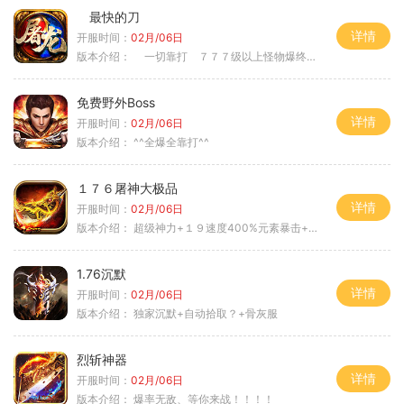
最快的刀
详情
开服时间：
02月/06日
版本介绍：
一切靠打 ７７７级以上怪物爆终极
免费野外Boss
详情
开服时间：
02月/06日
版本介绍：
^^全爆全靠打^^
１７６屠神大极品
详情
开服时间：
02月/06日
版本介绍：
超级神力+１９速度400%元素暴击+６６
1.76沉默
详情
开服时间：
02月/06日
版本介绍：
独家沉默+自动拾取？+骨灰服
烈斩神器
详情
开服时间：
02月/06日
版本介绍：
爆率无敌、等你来战！！！！