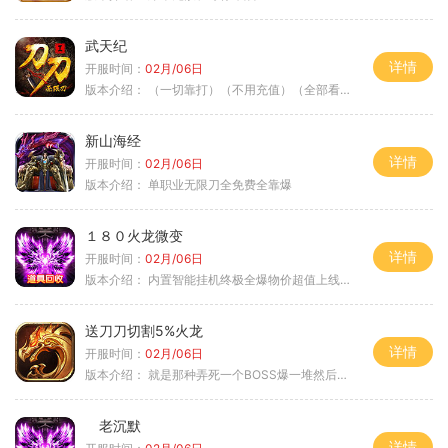
武天纪
详情
开服时间：
02月/06日
版本介绍：
（一切靠打）（不用充值）（全部看脸）
新山海经
详情
开服时间：
02月/06日
版本介绍：
单职业无限刀全免费全靠爆
１８０火龙微变
详情
开服时间：
02月/06日
版本介绍：
内置智能挂机终极全爆物价超值上线送神器
送刀刀切割5%火龙
详情
开服时间：
02月/06日
版本介绍：
就是那种弄死一个BOSS爆一堆然后就起飞
老沉默
详情