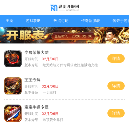
主页
游戏攻略
热点讨论
传奇新服表
传奇手游
更新时间：2026-02-06
专属荣耀大陆
详情
开服时间：
02月/06日
版本介绍：
绝无暗坑万件专属倍攻隐藏满地光柱
宝宝专属
详情
开服时间：
02月/06日
版本介绍：
一切靠打
宝宝牛逼专属
详情
开服时间：
02月/06日
版本介绍：
送顶赞全靠打