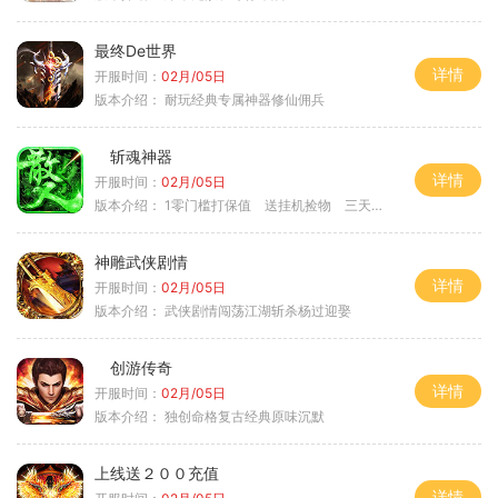
最终De世界
详情
开服时间：
02月/05日
版本介绍：
耐玩经典专属神器修仙佣兵
斩魂神器
详情
开服时间：
02月/05日
版本介绍：
1零门槛打保值 送挂机捡物 三天合区
神雕武侠剧情
详情
开服时间：
02月/05日
版本介绍：
武侠剧情闯荡江湖斩杀杨过迎娶
创游传奇
详情
开服时间：
02月/05日
版本介绍：
独创命格复古经典原味沉默
上线送２００充值
详情