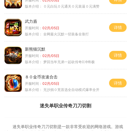
开服时间：
02月/05日
版本介绍：
０元白玩０元通关０元装逼０元满赞
武力盾
详情
开服时间：
02月/05日
版本介绍：
全网最火沉默一切装备全靠打
新熊猫沉默
详情
开服时间：
02月/05日
版本介绍：
梦回当年兄弟一起砍传奇0冲终极
８０金币攻速合击
详情
开服时间：
02月/05日
版本介绍：
无沙捐０茺首选全自动模式爆率全开
迷失单职业传奇刀刀切割
迷失单职业传奇刀刀切割是一款非常受欢迎的网络游戏。游戏