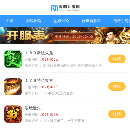
主页
游戏攻略
热点讨论
传奇新服表
传奇手游
更新时间：2026-02-05
１８０新版火龙
详情
开服时间：
02月/05日
版本介绍：
保底回収自动挂机剑甲靠打爆率永不关
１７６特色复古
详情
开服时间：
02月/05日
版本介绍：
176你没玩过的复古
耐玩迷失
详情
开服时间：
02月/05日
版本介绍：
ＧＭ肯定傻了，一毛不用充