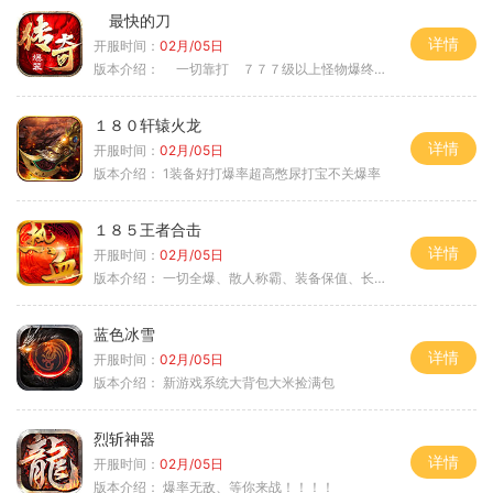
最快的刀
详情
开服时间：
02月/05日
版本介绍：
一切靠打 ７７７级以上怪物爆终极
１８０轩辕火龙
详情
开服时间：
02月/05日
版本介绍：
1装备好打爆率超高憋尿打宝不关爆率
１８５王者合击
详情
开服时间：
02月/05日
版本介绍：
一切全爆、散人称霸、装备保值、长期耐玩
蓝色冰雪
详情
开服时间：
02月/05日
版本介绍：
新游戏系统大背包大米捡满包
烈斩神器
详情
开服时间：
02月/05日
版本介绍：
爆率无敌、等你来战！！！！