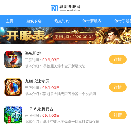
主页
游戏攻略
热点讨论
传奇新服表
传奇手游
更新时间：2025-09-03
海贼吃鸡
详情
开服时间：
09月/03日
版本介绍：
零氪通关爆率全开新增大陆
九幽攻速专属
详情
开服时间：
09月/03日
版本介绍：
荐 超多大陆无限刀神器一个会员闯
１７６龙腾复古
详情
开服时间：
09月/03日
版本介绍：
战士带毒不关爆率一切靠打装备保值