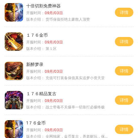
十倍切割免费神器
详情
开服时间：
09月/03日
版本介绍：
货币保值拒绝土豪散人顶赞
１７６金币
详情
开服时间：
09月/03日
版本介绍：
第１区
新醉梦录
详情
开服时间：
09月/03日
版本介绍：
充值可打装备保值真实追梦小资天堂
１７６精品复古
详情
开服时间：
09月/03日
版本介绍：
战士带毒不关爆率一切靠打必爆终极
1７６金币
详情
开服时间：
09月/03日
版本介绍：
全网独家，金币复古，养老耐玩，保底回収