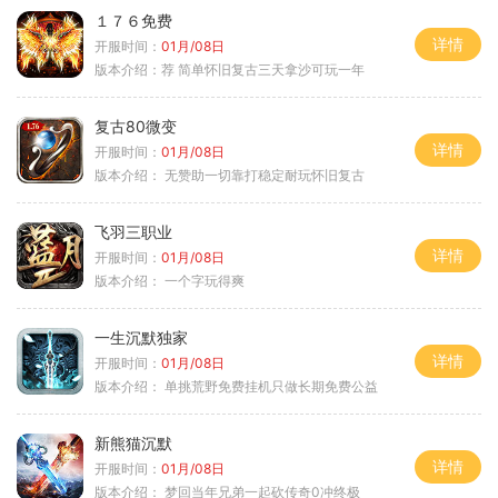
１７６免费
详情
开服时间：
01月/08日
版本介绍：
荐 简单怀旧复古三天拿沙可玩一年
复古80微变
详情
开服时间：
01月/08日
版本介绍：
无赞助一切靠打稳定耐玩怀旧复古
飞羽三职业
详情
开服时间：
01月/08日
版本介绍：
一个字玩得爽
一生沉默独家
详情
开服时间：
01月/08日
版本介绍：
单挑荒野免费挂机只做长期免费公益
新熊猫沉默
详情
开服时间：
01月/08日
版本介绍：
梦回当年兄弟一起砍传奇0冲终极