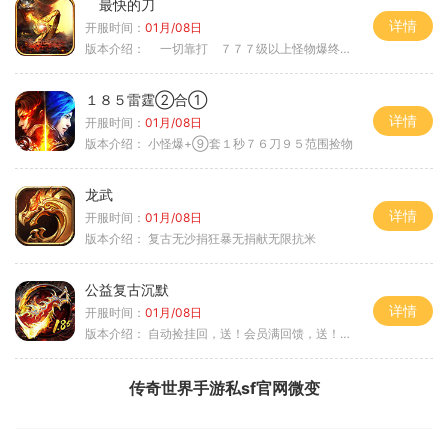
最快的刀
详情
开服时间：
01月/08日
版本介绍：
一切靠打 ７７７级以上怪物爆终极
１８５雷霆②合①
详情
开服时间：
01月/08日
版本介绍：
小怪爆+⑨套１秒７６刀９５范围捡物
龙武
详情
开服时间：
01月/08日
版本介绍：
复古无沙捐狂暴无捐献无限抗米
公益复古沉默
详情
开服时间：
01月/08日
版本介绍：
自动捡挂回，送！会员满回馈，送！5天拿沙长
传奇世界手游私sf官网微变