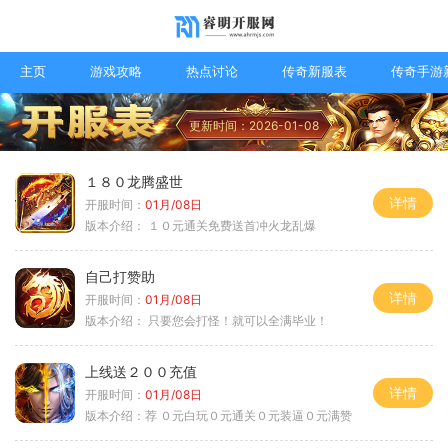
主页
游戏攻略
热点讨论
传奇新服表
传奇手游
更新时间：2026-01-08
１８０龙腾盛世
详情
开服时间：
01月/08日
版本介绍：
１０元通关免费送首冲火龙乱爆
自己打赞助
详情
开服时间：
01月/08日
版本介绍：
只要您会打怪！就可以全满毕业！
上线送２００充值
详情
开服时间：
01月/08日
版本介绍：
荐 ０元白玩０元通关０元装逼０元满赞