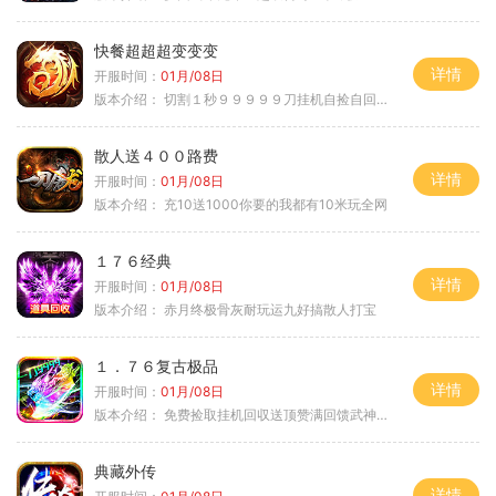
快餐超超超变变变
详情
开服时间：
01月/08日
版本介绍：
切割１秒９９９９９刀挂机自捡自回０血不
散人送４００路费
详情
开服时间：
01月/08日
版本介绍：
充10送1000你要的我都有10米玩全网
１７６经典
详情
开服时间：
01月/08日
版本介绍：
赤月终极骨灰耐玩运九好搞散人打宝
１．７６复古极品
详情
开服时间：
01月/08日
版本介绍：
免费捡取挂机回収送顶赞满回馈武神之力
典藏外传
详情