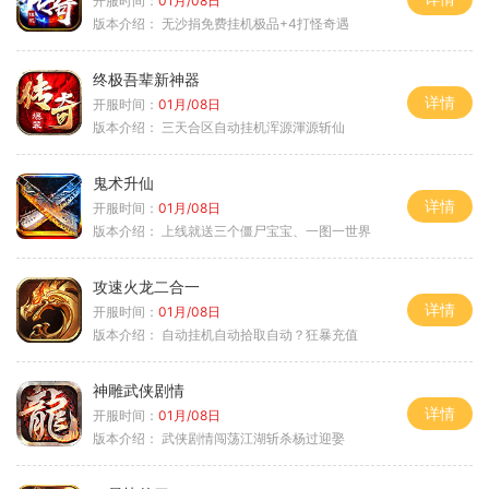
开服时间：
01月/08日
版本介绍：
无沙捐免费挂机极品+4打怪奇遇
终极吾辈新神器
详情
开服时间：
01月/08日
版本介绍：
三天合区自动挂机浑源渾源斩仙
鬼术升仙
详情
开服时间：
01月/08日
版本介绍：
上线就送三个僵尸宝宝、一图一世界
攻速火龙二合一
详情
开服时间：
01月/08日
版本介绍：
自动挂机自动拾取自动？狂暴充值
神雕武侠剧情
详情
开服时间：
01月/08日
版本介绍：
武侠剧情闯荡江湖斩杀杨过迎娶