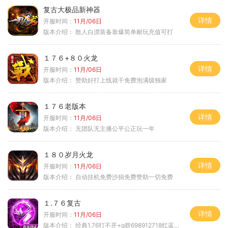
复古大极品新神器
详情
开服时间：
11月/06日
版本介绍：
散人白漂装备靠爆简单耐玩充值可打
１７６+８０火龙
详情
开服时间：
11月/06日
版本介绍：
赞助好打上线就干免费泡满级独家
１７６老版本
详情
开服时间：
11月/06日
版本介绍：
无团队无主播公平公正玩一年
１８０岁月火龙
详情
开服时间：
11月/06日
版本介绍：
自动挂机免费沙捐免费赞助一切免费
１.７６复古
详情
开服时间：
11月/06日
版本介绍：
经典1.76打不开+q群698912718红蓝毒符免费