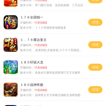
开服时间：
11月/06日
版本介绍：
零门槛打保值 送挂机捡物 三天合区
１７６全国独一
详情
开服时间：
11月/06日
版本介绍：
１７６单挑群怪地图超多
１．７６耀达复古
详情
开服时间：
11月/06日
版本介绍：
送满切割,充值保底,８０８５雷霆战神微变
１８０轩辕火龙
详情
开服时间：
11月/06日
版本介绍：
装备好打爆率超高憋尿打宝不关爆率
１８０战神终极
详情
开服时间：
11月/06日
版本介绍：
战神复古开天终极无捐献无顶榜地图