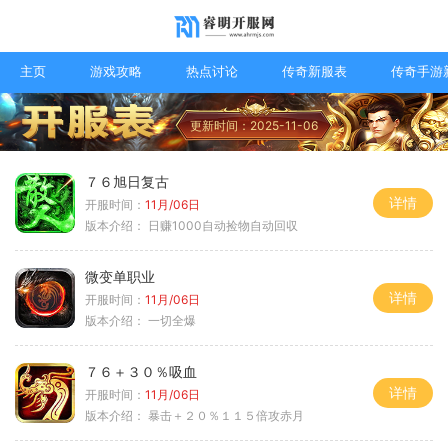
主页
游戏攻略
热点讨论
传奇新服表
传奇手游
更新时间：2025-11-06
７６旭日复古
详情
开服时间：
11月/06日
版本介绍：
日赚1000自动捡物自动回収
微变单职业
详情
开服时间：
11月/06日
版本介绍：
一切全爆
７６＋３０％吸血
详情
开服时间：
11月/06日
版本介绍：
暴击＋２０％１１５倍攻赤月