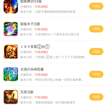
龍图腾2023版
详情
开服时间：
11月/06日
版本介绍：
沉默专属线索剧情密室秘境奇遇.
新版木子沉默
详情
开服时间：
11月/06日
版本介绍：
只卖赞助30一个爆率全开白票天堂
１８５雷霆②合①
详情
开服时间：
11月/06日
版本介绍：
小怪爆+⑨套１秒７６刀９５范围捡物
古惑仔杀神恶魔
详情
开服时间：
11月/06日
版本介绍：
怀旧古惑仔散人终极一切靠打爆率爽翻天
完美沉默
详情
开服时间：
11月/06日
版本介绍：
独家原创挑战一切专属神器迷失