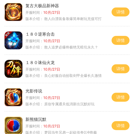
复古大极品新神器
详情
开服时间：
10月/27日
版本介绍：
散人白漂装备靠爆简单耐玩充值可打
１８０逆寒合击
详情
开服时间：
10月/27日
版本介绍：
散人追梦必爆终极绝无暗坑永久？
１８０诛仙火龙
详情
开服时间：
10月/27日
版本介绍：
良心好服自动拾取剑甲全爆长久激情
光影传说
详情
开服时间：
10月/27日
版本介绍：
原创专属通关低消新出沉默好玩
新熊猫沉默
详情
开服时间：
10月/27日
版本介绍：
梦回当年兄弟一起砍传奇0冲终极