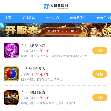
主页
游戏攻略
热点讨论
传奇新服表
传奇手游
更新时间：2025-10-27
１８０新版火龙
详情
开服时间：
10月/27日
版本介绍：
保底回収自动挂机剑甲靠打爆率永不关
１７６特色复古
详情
开服时间：
10月/27日
版本介绍：
176你没玩过的复古
１７６经典复古
详情
开服时间：
10月/27日
版本介绍：
屠龙终极免费泡顶级一切靠打