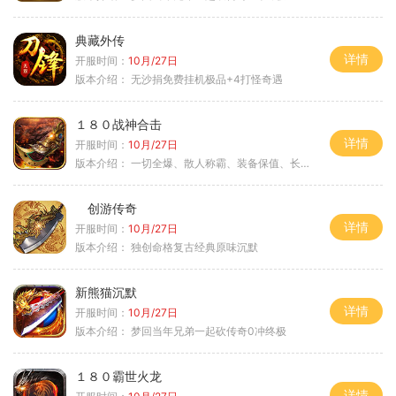
典藏外传
详情
开服时间：
10月/27日
版本介绍：
无沙捐免费挂机极品+4打怪奇遇
１８０战神合击
详情
开服时间：
10月/27日
版本介绍：
一切全爆、散人称霸、装备保值、长期耐玩
创游传奇
详情
开服时间：
10月/27日
版本介绍：
独创命格复古经典原味沉默
新熊猫沉默
详情
开服时间：
10月/27日
版本介绍：
梦回当年兄弟一起砍传奇0冲终极
１８０霸世火龙
详情