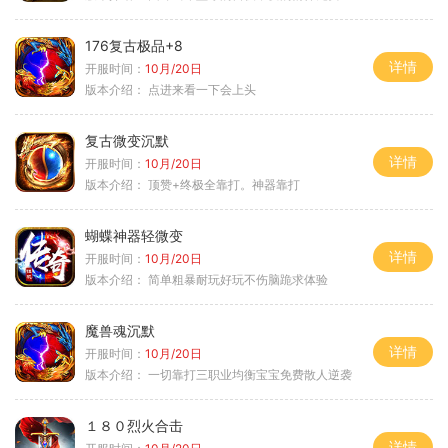
176复古极品+8
详情
开服时间：
10月/20日
版本介绍：
点进来看一下会上头
复古微变沉默
详情
开服时间：
10月/20日
版本介绍：
顶赞+终极全靠打。神器靠打
蝴蝶神器轻微变
详情
开服时间：
10月/20日
版本介绍：
简单粗暴耐玩好玩不伤脑跪求体验
魔兽魂沉默
详情
开服时间：
10月/20日
版本介绍：
一切靠打三职业均衡宝宝免费散人逆袭
１８０烈火合击
详情