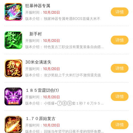
狂暴神器专属
详情
开服时间：
10月/20日
版本介绍：
独家神器专属奇遇BOOS首爆大米不
新手村
详情
开服时间：
10月/20日
版本介绍：
特色复古三职业没有重复装备自由搭配私
30米全满迷失
详情
开服时间：
10月/20日
版本介绍：
攻沙奖励上千大米打沙不激情退充值
１８５雷霆⑵合⑴
详情
开服时间：
10月/20日
版本介绍：
小怪爆+⑦⑧⑨套１秒７６刀９５范围捡
１.７０原始复古
详情
开服时间：
10月/20日
版本介绍：
回味当年坚守的日夜不变的情怀免费绿色