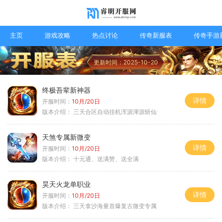
主页
游戏攻略
热点讨论
传奇新服表
传奇手游
更新时间：2025-10-20
终极吾辈新神器
详情
开服时间：
10月/20日
版本介绍：
三天合区自动挂机浑源渾源斩仙
天煞专属新微变
详情
开服时间：
10月/20日
版本介绍：
十元通、送满赞、送全满
昊天火龙单职业
详情
开服时间：
10月/20日
版本介绍：
三天拿沙海量首爆复古微变专属