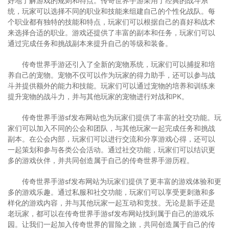
好地了解游戏的规则和特点。传奇世界手游采用了经典的战斗系
统，玩家可以选择不同的职业和技能来组建自己的个性化战队。每
个职业都有独特的技能和特点，玩家们可以根据自己的喜好和战术
来选择合适的职业。游戏还提供了丰富的副本和任务，玩家们可以
通过完成任务和挑战副本来提升自己的等级和装备。
传奇世界手游还引入了全新的宠物系统，玩家们可以捕捉和培
养自己的宠物。宠物不仅可以作为玩家的得力助手，还可以参与战
斗并提供额外的能力和技能。玩家们可以通过宠物的培养和训练来
提升宠物的战斗力，并与其他玩家的宠物进行对战和PK。
传奇世界手游sf发布网站也为玩家们提供了丰富的社交功能。玩
家们可以加入不同的公会和团队，与其他玩家一起完成任务和挑战
副本。在公会内部，玩家们可以进行交流和分享游戏心得，还可以
一起策划和参与各类公会活动。通过社交功能，玩家们可以结识更
多的游戏伙伴，并共同创造属于自己的传奇世界手游历程。
传奇世界手游sf发布网站为玩家们提供了更丰富的游戏体验和更
多的游戏乐趣。通过私服和社交功能，玩家们可以享受更刺激和多
样化的游戏内容，并与其他玩家一起互动和竞技。无论是新手还是
老玩家，都可以在传奇世界手游sf发布网站找到属于自己的游戏乐
园。让我们一起加入传奇世界的冒险之旅，共同创造属于自己的传